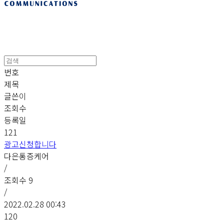
번호
제목
글쓴이
조회수
등록일
121
광고신청합니다
다은통증케어
/
조회수
9
/
2022.02.28 00:43
120